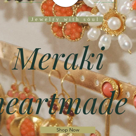
Jewelry with söul
Meraki
heartmade
Shop Now