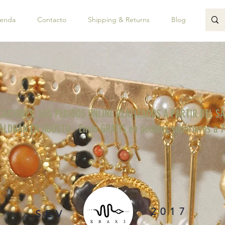
ienda
Contacto
Shipping & Returns
Blog
JUAN
CACIONES; LOS PEDIDOS ONLINE REALIZADOS A PARTIR DEL S
ALDRÁN EN AGOSTO - Envío GRATIS en pedidos superiores a 
2017
SEV