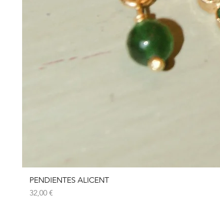
PENDIENTES ALICENT
Precio
32,00 €