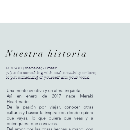
Nuestra historia
MERAKI (ma-rak-e) - Greek
(v.) to do something with soul, creativity or love;
to put something of yourself into your work.
Una mente creativa y un alma inquieta.
Así en enero de 2017 nace Meraki
Heartmade.
De la pasión por viajar, conocer otras
culturas y buscar la inspiración donde quiera
que vayas, lo que quiera que veas y a
quienquiera que conozcas.
Del amor por las cosas hechas a mano, con