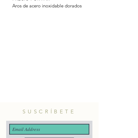
Aros de acero inoxidable dorados
con bolitas en relieve.
Material: acero inoxidable.
Tamaño: 40mm diámetro aprox.
SUSCRÍBETE