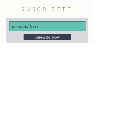
SUSCRÍBETE
Subscribe Now
¿ALGUNA
PREGUNTA?
merakiheartmade@gmail.com
NUESTRAS REDES
SOCIALES
HELP
Shipping & Returns