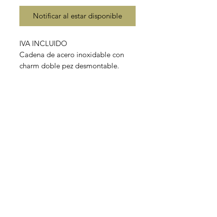
Notificar al estar disponible
IVA INCLUIDO
Cadena de acero inoxidable con
charm doble pez desmontable.
Disponible en dos largos de
cadena.
Material: acero inoxidable.