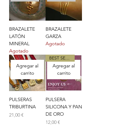
BRAZALETE
BRAZALETE
LATÓN
GARZA
MINERAL
Agotado
Agotado
BEST SELLER
Agregar al
Agregar al
carrito
carrito
PULSERAS
PULSERA
TRIBURTINA
SILICONA Y PAN
DE ORO
Precio
21,00 €
Precio
12,00 €