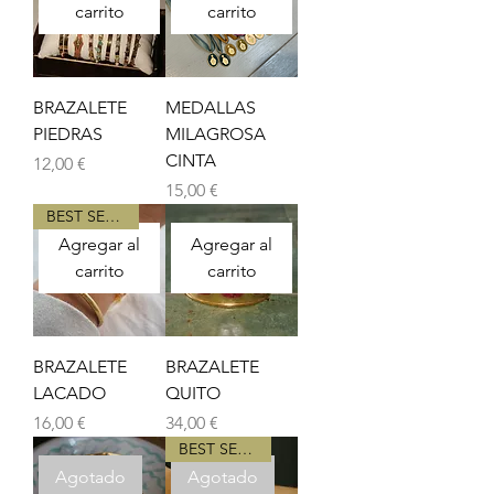
carrito
carrito
BRAZALETE
MEDALLAS
PIEDRAS
MILAGROSA
CINTA
Precio
12,00 €
Precio
15,00 €
BEST SELLER
Agregar al
Agregar al
carrito
carrito
BRAZALETE
BRAZALETE
LACADO
QUITO
Precio
Precio
16,00 €
34,00 €
BEST SELLER
Agotado
Agotado