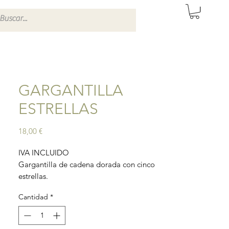
ITAS DE SEVILLA
GARGANTILLA
ESTRELLAS
Precio
18,00 €
IVA INCLUIDO
Gargantilla de cadena dorada con cinco
estrellas.
Material: acero inoxidable
Cantidad
*
Longitud cadena: 40cm aprox + cadena
extensora.