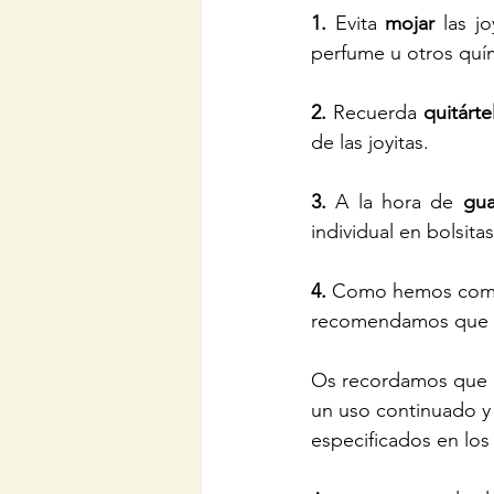
1. 
Evita 
mojar
 las jo
perfume u otros quím
2. 
Recuerda 
quitárte
de las joyitas.
3.
 A la hora de 
gua
individual en bolsitas
4.
 Como hemos comen
recomendamos que s
Os recordamos que nu
un uso continuado y 
especificados en los