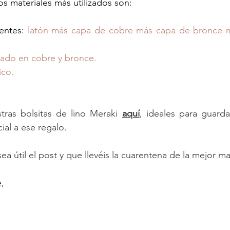
os materiales más utilizados son:
entes: 
latón más capa de cobre más capa de bronce 
ñado en cobre y bronce.
ico.
tras bolsitas de lino Meraki 
aquí
, ideales para guardar
ial a ese regalo.
a útil el post y que llevéis la cuarentena de la mejor m
,