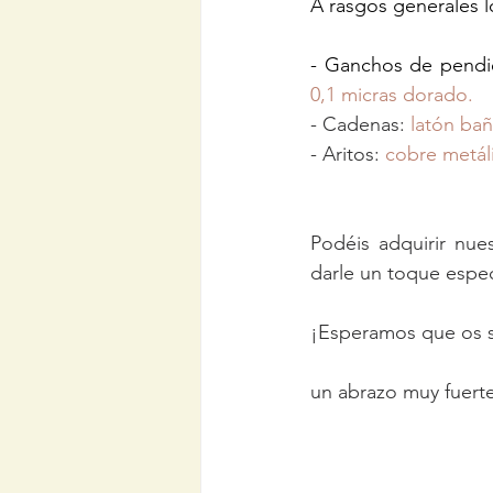
A rasgos generales l
- Ganchos de pendi
0,1 micras dorado.
- Cadenas: 
latón ba
- Aritos: 
cobre metál
Podéis adquirir nues
darle un toque espec
¡Esperamos que os se
un abrazo muy fuerte