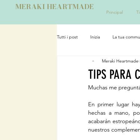
MERAKI HEARTMADE
Principal
T
Tutti i post
Inizia
La tua commu
Meraki Heartmade
TIPS PARA 
Muchas me preguntáis
En primer lugar hay
hechas a mano, por
acabarán estropeánd
nuestros complemen