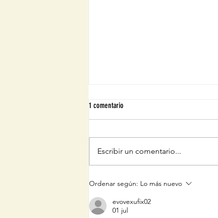
1 comentario
Escribir un comentario...
¡Customiza tus vaqueros!
Ordenar según:
Lo más nuevo
evovexufix02
01 jul