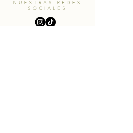
NUESTRAS REDES
SOCIALES
HELP
Shipping & Returns
© 2018 Meraki Heartmade. Happily