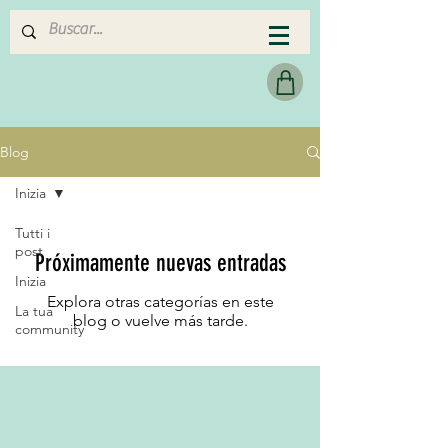
MERAKI HEARTMADE
Blog
Inizia
Tutti i
post
Próximamente nuevas entradas
Inizia
Explora otras categorías en este
La tua
blog o vuelve más tarde.
community