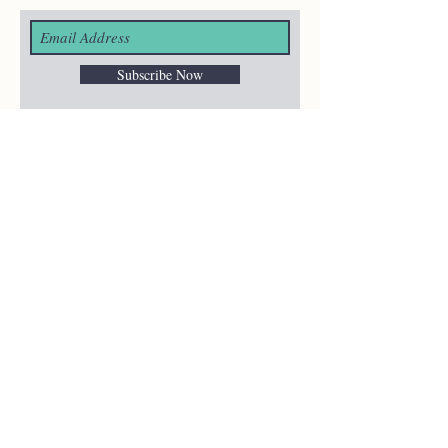
Subscribe Now
¿ALGUNA
PREGUNTA?
merakiheartmade@gmail.com
NUESTRAS REDES
SOCIALES
HELP
Shipping & Returns