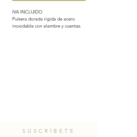
IVA INCLUIDO
Pulsera dorada rígida de acero
inoxidable con alambre y cuentas.
Disponible en tres colores:
Material: acero inoxidable.
Tamaño: ajustable.
SUSCRÍBETE