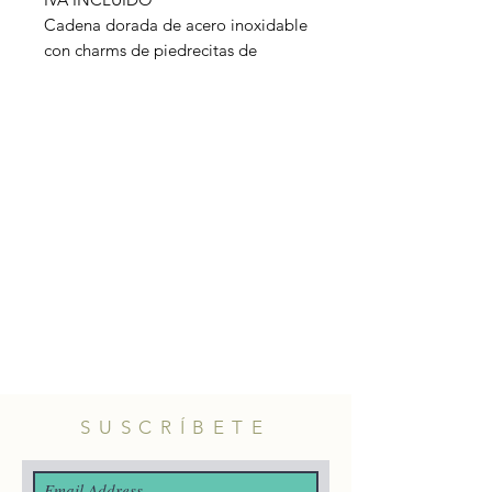
Cadena dorada de acero inoxidable
con charms de piedrecitas de
colores,
Disponible en rojo o en multicolor:
naranja, morado, verde y rojo.
Material: acero inoxidable.
Longitud: 40cm + 5cm extensor.
SUSCRÍBETE