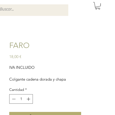
ITAS DE SEVILLA
FARO
Precio
18,00 €
IVA INCLUIDO
Colgante cadena dorada y chapa
Cantidad
*
Material cadena: latón bañado en cobre y
bronce.
Material chapa: bronce.