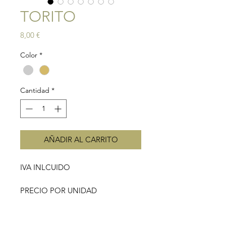
TORITO
Precio
8,00 €
Color
*
Cantidad
*
AÑADIR AL CARRITO
IVA INLCUIDO
PRECIO POR UNIDAD
Pendientes cadeza de toro. Ideal
para segundo pendiente.