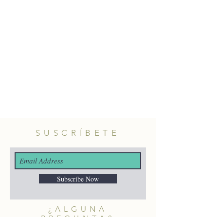
Material: plata 925 y plata 925
bañada en oro.
Tamaño: 10mm aprox.
SUSCRÍBETE
Subscribe Now
¿ALGUNA