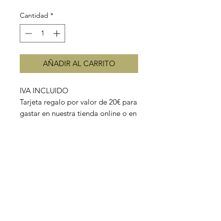
Cantidad
*
AÑADIR AL CARRITO
IVA INCLUIDO
Tarjeta regalo por valor de 20€ para
gastar en nuestra tienda online o en
tienda física.
Recibirás un email con el archivo
con el código canjeable.
Puedes descargarlo e imprimirlo
(aplicar el código TARJETA para
descontar los gastos de envío) o si
lo prefieres te lo mandamos
impreso a casa pero con coste de
envío (no aplicar código TARJETA).