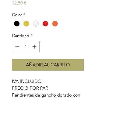
Precio
12,50 €
Color
*
Cantidad
*
AÑADIR AL CARRITO
IVA INCLUIDO
PRECIO POR PAR
Pendientes de gancho dorado con
piedras de colores y elefante.
Disponible en color marfil, Coral,
rojo, negro o mostaza.
Longitud: 5cm aprox.
Material gancho: acero inoxidable.