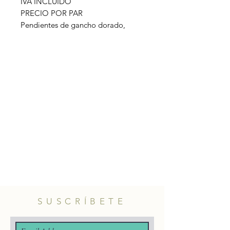
IVA INCLUIDO
PRECIO POR PAR
Pendientes de gancho dorado,
barrita dorada y racimo hecho de
bolitas color coral. Disponible en
tres tonos diferentes: rojo, coral o
coral clarito.
Material gancho: acero inoxidable.
SUSCRÍBETE