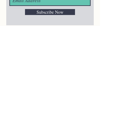
Subscribe Now
¿ALGUNA
PREGUNTA?
merakiheartmade@gmail.com
NUESTRAS REDES
SOCIALES
HELP
Shipping & Returns