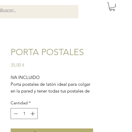
ITAS DE SEVILLA
PORTA POSTALES
Precio
35,00 €
IVA INCLUIDO
Porta postales de latón ideal para colgar
en la pared y tener todas tus postales de
recuerdo expuestas.
Cantidad
*
Tamaño: