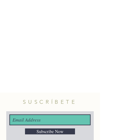
Pendientes dorados de cierre tipo
pincho con cadenas y perlas.
Hecho artesanalmente en Turquía.
Material: latón con baño de oro.
Longitud: 7,5cm aprox.
SUSCRÍBETE
Subscribe Now