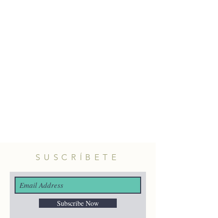
hojas. Cierre a presión.
Material: latón con baño de oro.
Longitud: 7cm aprox.
SUSCRÍBETE
Subscribe Now