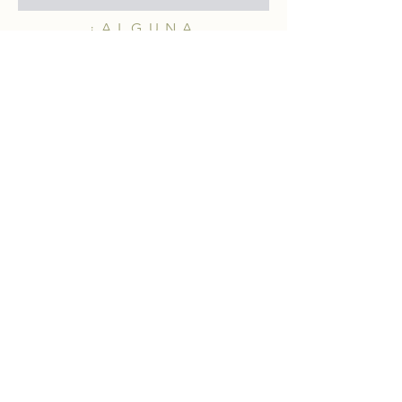
¿ALGUNA
PREGUNTA?
merakiheartmade@gmail.com
NUESTRAS REDES
SOCIALES
HELP
Shipping & Returns