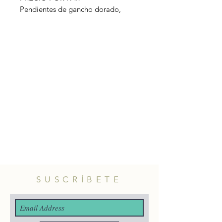
Pendientes de gancho dorado,
pieza en forma de abanico y
cuentas en color coral. Hecho
artesanalmente en Turquía.
Material: latón con baño de oro.
Longitud: 6,5cm aprox.
SUSCRÍBETE