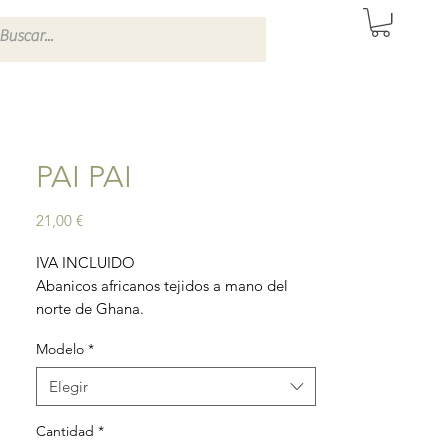
ITAS DE SEVILLA
PAI PAI
Precio
21,00 €
IVA INCLUIDO
Abanicos africanos tejidos a mano del
norte de Ghana.
Están tejidos con la hierba de la que se
Modelo
*
alimentan los elefantes, la hierba
Pennisetum purpureum.
Elegir
Teñidos con tintes naturales por
artesanos.
Cantidad
*
Ideal para dar un toque sofisticado a tu