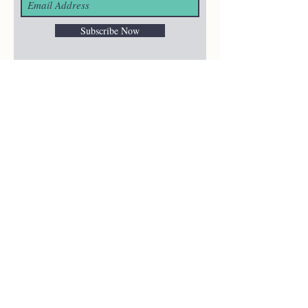
Subscribe Now
¿ALGUNA
PREGUNTA?
merakiheartmade@gmail.com
NUESTRAS REDES
SOCIALES
HELP
Shipping & Returns