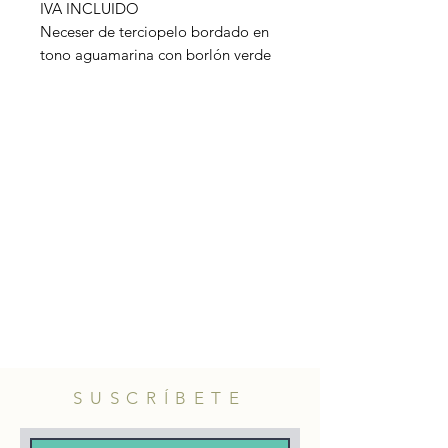
IVA INCLUIDO
Neceser de terciopelo bordado en
tono aguamarina con borlón verde
claro. Interior de rayas.
Material: Terciopelo de algodón,
relleno de poliéster.
Información adicional: Limpiar con
un paño húmedo
Tamaño: 20 x 8 x 10 cm
SUSCRÍBETE