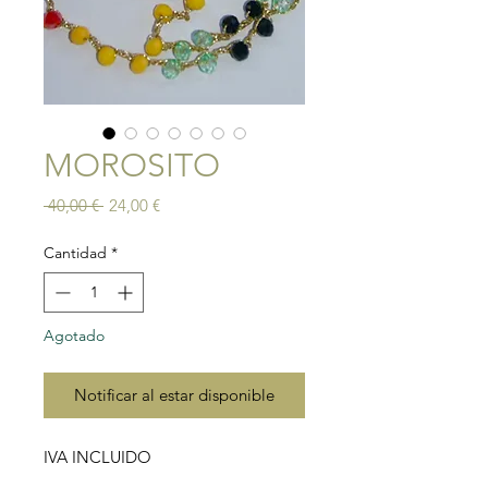
MOROSITO
Precio
Precio
 40,00 € 
24,00 €
de
oferta
Cantidad
*
Agotado
Notificar al estar disponible
IVA INCLUIDO