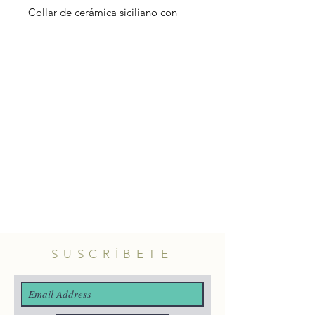
Collar de cerámica siciliano con
pieza africano y cadeneta de croché
de hilo dorado con bolitas de
colores. Al ser piezas realizadas a
mano no hay dos iguales.
Material charm: cerámica realizada
y pintada a mano por artesanos
sicilianos.
Longitud cadena: 60cm aprox.
SUSCRÍBETE