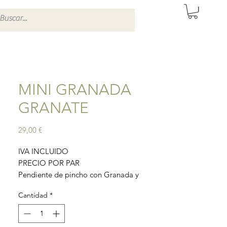
ITAS DE SEVILLA
MINI GRANADA
GRANATE
Precio
29,00 €
IVA INCLUIDO
PRECIO POR PAR
Pendiente de pincho con Granada y
bolitas granates. Hecho artesanalmente
Cantidad
*
en Estambul, Turquía.
Material: bronce con baño de oro.
Longitud: 3,5cm aprox.