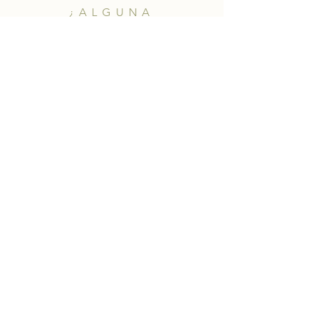
¿ALGUNA
PREGUNTA?
merakiheartmade@gmail.com
NUESTRAS REDES
SOCIALES
HELP
Shipping & Returns