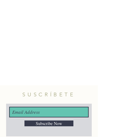
verde, blanco, negro, azul, turquesa
o morada.
Cierre a presión.
Material: plata 925 con baño de oro
y circonita.
SUSCRÍBETE
Subscribe Now