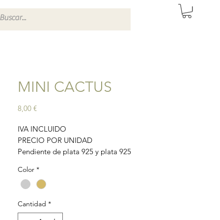
ITAS DE SEVILLA
MINI CACTUS
Precio
8,00 €
IVA INCLUIDO
PRECIO POR UNIDAD
Pendiente de plata 925 y plata 925
bañada en oro con mini cactus. Cierre a
Color
*
presión.
Material: plata 925 y plata 925 bañada en
oro.
Cantidad
*
Tamaño: