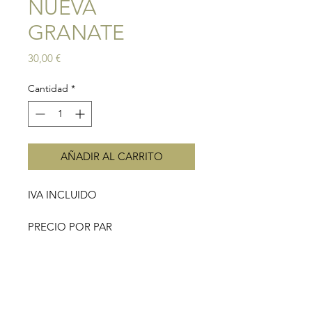
NUEVA
GRANATE
Precio
30,00 €
Cantidad
*
AÑADIR AL CARRITO
IVA INCLUIDO
PRECIO POR PAR
Pendientes de pincho dorado pieza
con forma de granada en tonos
granates. Cierre a presión.
Hecho artesanalmente en Turquía.