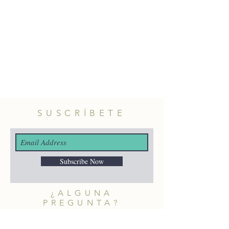
Material: latón con baño de oro.
Longitud: 5cm aprox.
SUSCRÍBETE
Subscribe Now
¿ALGUNA
PREGUNTA?
merakiheartmade@gmail.com