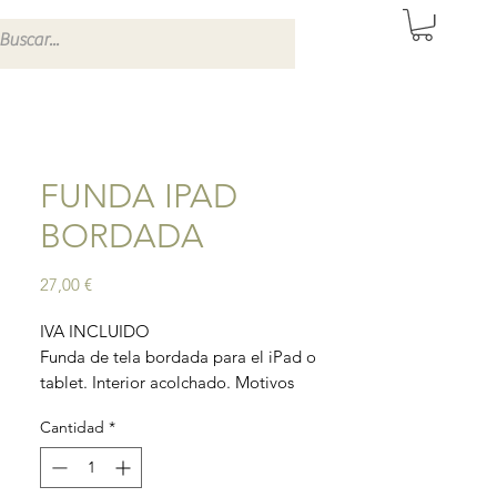
ITAS DE SEVILLA
FUNDA IPAD
BORDADA
Precio
27,00 €
IVA INCLUIDO
Funda de tela bordada para el iPad o
tablet. Interior acolchado. Motivos
florales.
Cantidad
*
Hecha artesanalmente en India.
Tamaño: 30x20 cm.