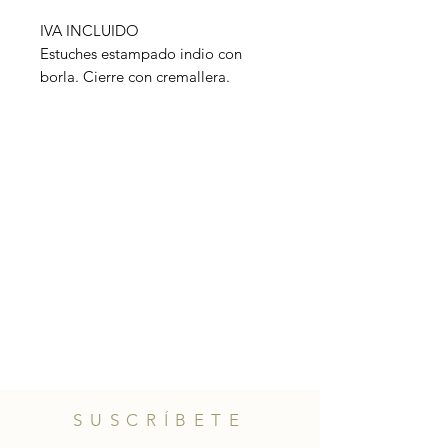
IVA INCLUIDO
Estuches estampado indio con
borla. Cierre con cremallera.
Disponible en varios colores.
Tamaño: 26cm x 6cm aprox.
SUSCRÍBETE