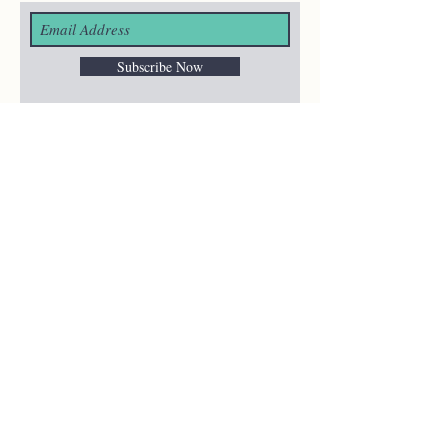
Subscribe Now
¿ALGUNA
PREGUNTA?
merakiheartmade@gmail.com
NUESTRAS REDES
SOCIALES
HELP
Shipping & Returns