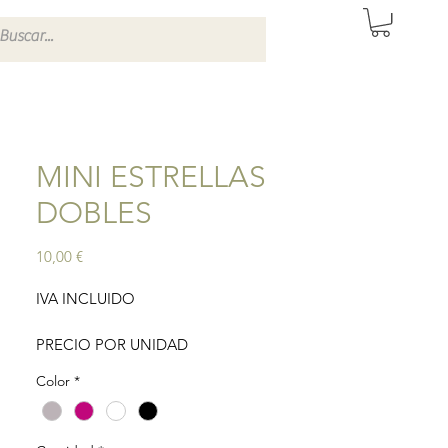
ITAS DE SEVILLA
MINI ESTRELLAS
DOBLES
Precio
10,00 €
IVA INCLUIDO
PRECIO POR UNIDAD
Color
*
Pendientes dorados de estrellas dobles
con circonita. Disponible con circonita
blanca, negra o fucsia.