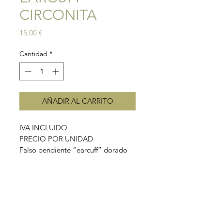
CIRCONITA
Precio
15,00 €
Cantidad
*
AÑADIR AL CARRITO
IVA INCLUIDO
PRECIO POR UNIDAD
Falso pendiente “earcuff” dorado
con circonita blanca.
Material: plata 925 con baño de oro
y circonita blanca.