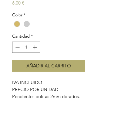
Precio
6,00 €
Color
*
Cantidad
*
AÑADIR AL CARRITO
IVA INCLUIDO
PRECIO POR UNIDAD
Pendientes bolitas 2mm dorados.
Cierre a presión.
Material: plata 925 bañada en oro.