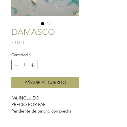
DAMASCO
Precio
30,00 €
Cantidad
*
AÑADIR AL CARRITO
IVA INCLUIDO
PRECIO POR PAR
Pendiente de pincho con piedra
central morada, cuentas verdes y
perlas colgantes. Hecho