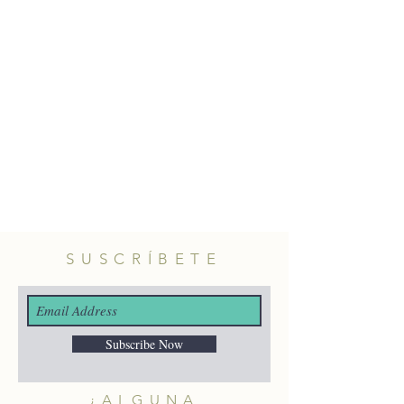
artesanalmente en Estambul,
Turquía.
Material: bronce con baño de oro.
Longitud: 5cm aprox.
SUSCRÍBETE
Subscribe Now
¿ALGUNA