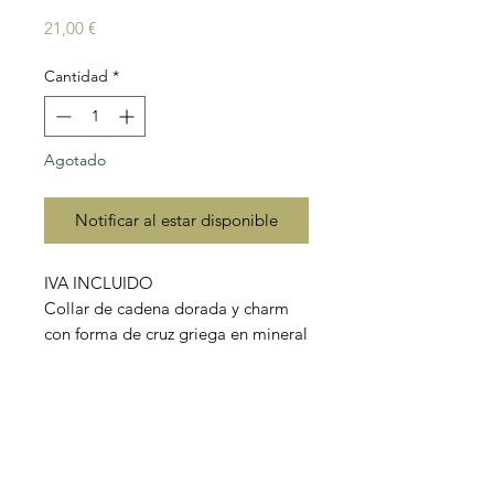
Precio
21,00 €
Cantidad
*
Agotado
Notificar al estar disponible
IVA INCLUIDO
Collar de cadena dorada y charm
con forma de cruz griega en mineral
calcedonia.
Material: plata 925 con baño de oro
y mineral calcedonia.
Longitud cadena: 38cm + extensor
aprox.