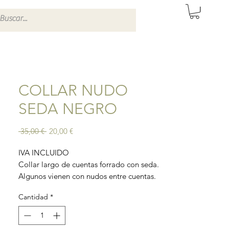
ITAS DE SEVILLA
COLLAR NUDO
SEDA NEGRO
Precio
Precio
 35,00 € 
20,00 €
de
oferta
IVA INCLUIDO
Collar largo de cuentas forrado con seda.
Algunos vienen con nudos entre cuentas.
Te puedes dar hasta tres vueltas.
Cantidad
*
Longitud: 160cm aproximadamente. La
longitud puede variar unos centímetros.