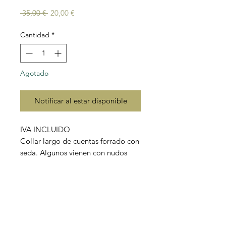
Precio
Precio
 35,00 € 
20,00 €
de
oferta
Cantidad
*
Agotado
Notificar al estar disponible
IVA INCLUIDO
Collar largo de cuentas forrado con
seda. Algunos vienen con nudos
entre cuentas.
Te puedes dar hasta tres vueltas.
Longitud: 160cm
aproximadamente. La longitud
puede variar unos centímetros.