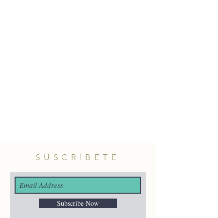
entre cuentas.
Te puedes dar hasta tres vueltas.
Longitud: 160cm
aproximadamente. La longitud
puede variar unos centímetros.
SUSCRÍBETE
Subscribe Now