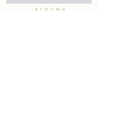
¿ALGUNA
PREGUNTA?
merakiheartmade@gmail.com
NUESTRAS REDES
SOCIALES
HELP
Shipping & Returns