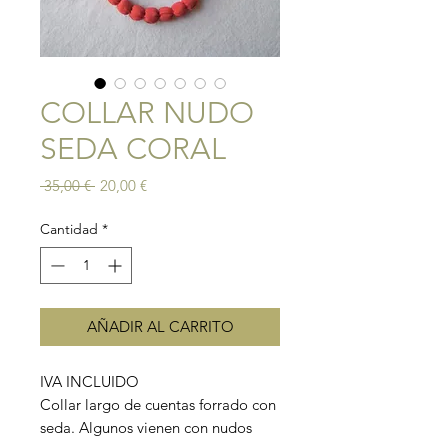
COLLAR NUDO
SEDA CORAL
Precio
Precio
 35,00 € 
20,00 €
de
oferta
Cantidad
*
AÑADIR AL CARRITO
IVA INCLUIDO
Collar largo de cuentas forrado con
seda. Algunos vienen con nudos