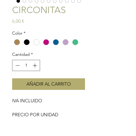
CIRCONITAS
Precio
6,00 €
Color
*
Cantidad
*
AÑADIR AL CARRITO
IVA INCLUIDO
PRECIO POR UNIDAD
Mini pendientes dorados circonita.
Disponible en blanco, fucsia, verde,