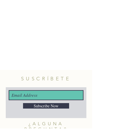
amatista o azul.
Material: plata 925 con baño de oro
de 18k y circonita.
Tamaño: 2mm aprox.
SUSCRÍBETE
Subscribe Now
¿ALGUNA