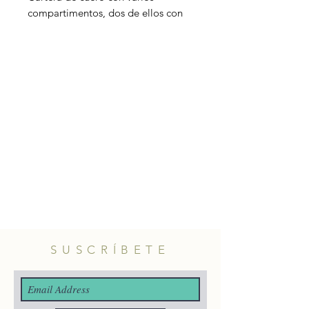
compartimentos, dos de ellos con
cremalleras.
Disponible en varios colores.
Privilegiamos el upcycling
trabajando principalmente con
retales de piel de grandes marcas,
combinando así calidad y respeto
por el medio ambiente.
Tamaño: 17cm x 10cm.
SUSCRÍBETE