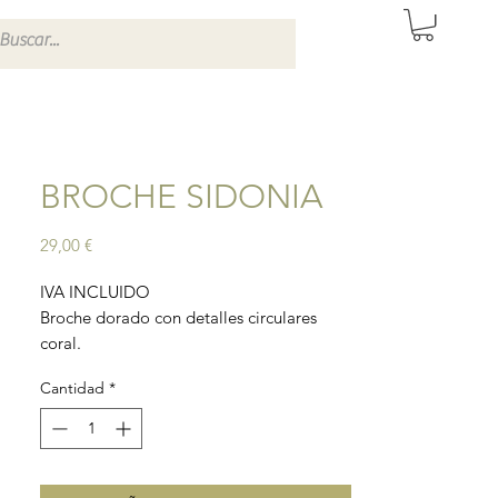
ITAS DE SEVILLA
BROCHE SIDONIA
Precio
29,00 €
IVA INCLUIDO
Broche dorado con detalles circulares
coral.
Material: latón con baño de oro.
Cantidad
*
Tamaño: 6cm aprox.