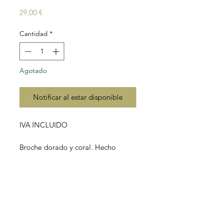
Precio
29,00 €
Cantidad
*
Agotado
Notificar al estar disponible
IVA INCLUIDO
Broche dorado y coral. Hecho
artesanalmente en Estambul,
Turquía.
Material: latón con baño de oro.