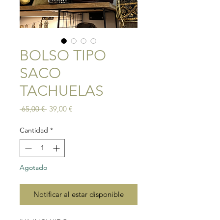
BOLSO TIPO
SACO
TACHUELAS
Precio
Precio
 65,00 € 
39,00 €
de
oferta
Cantidad
*
Agotado
Notificar al estar disponible