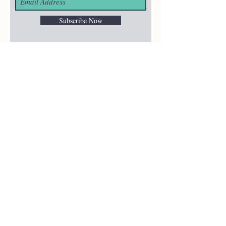
Subscribe Now
¿ALGUNA
PREGUNTA?
merakiheartmade@gmail.com
NUESTRAS REDES
SOCIALES
HELP
Shipping & Returns