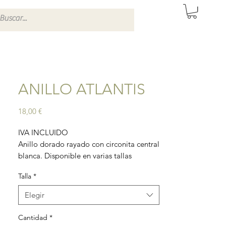
ITAS DE SEVILLA
ANILLO ATLANTIS
Precio
18,00 €
IVA INCLUIDO
Anillo dorado rayado con circonita central
blanca. Disponible en varias tallas
incluida talla meñique.
Talla
*
Material: acero inoxidable.
Elegir
Cantidad
*