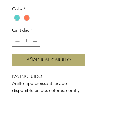
Color
*
Cantidad
*
AÑADIR AL CARRITO
IVA INCLUIDO
Anillo tipo croissant lacado
disponible en dos colores: coral y
verde menta.
Material: acero inoxidable lacado
Tamaño: ajustable.