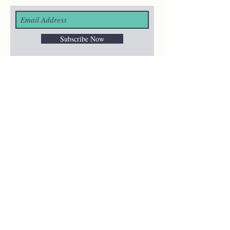
Subscribe Now
¿ALGUNA
PREGUNTA?
merakiheartmade@gmail.com
NUESTRAS REDES
SOCIALES
HELP
Shipping & Returns