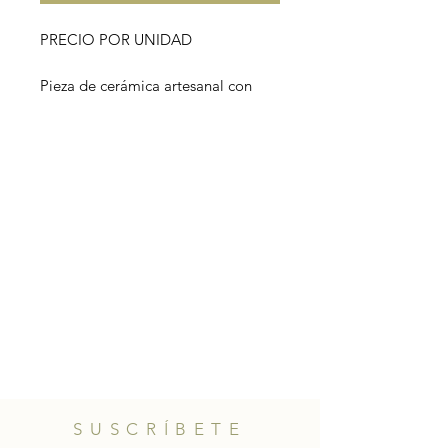
PRECIO POR UNIDAD
Pieza de cerámica artesanal con
forma de aguacate.
Hecho en un taller sevillano.
Al ser piezas hechas a mano no hay
dos iguales; puedes existir
pequeñas diferencias de tamaño,
forma y color.
SUSCRÍBETE