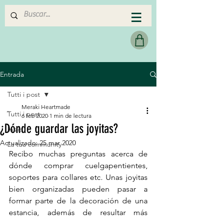
MERAKI HEARTMADE
Entrada
Tutti i post
Meraki Heartmade
Tutti i post
6 feb 2020
1 min de lectura
¿Dónde guardar las joyitas?
Inizia
Actualizado:
25 mar 2020
La tua community
Recibo muchas preguntas acerca de 
dónde comprar cuelgapentientes, 
soportes para collares etc. Unas joyitas 
bien organizadas pueden pasar a 
formar parte de la decoración de una 
estancia, además de resultar más 