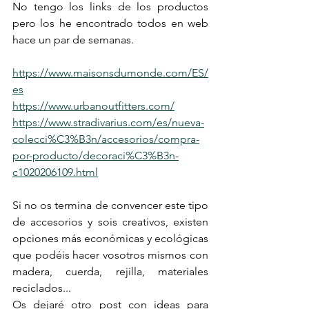
No tengo los links de los productos 
pero los he encontrado todos en web 
hace un par de semanas.
https://www.maisonsdumonde.com/ES/
es
https://www.urbanoutfitters.com/
https://www.stradivarius.com/es/nueva-
colecci%C3%B3n/accesorios/compra-
por-producto/decoraci%C3%B3n-
c1020206109.html
Si no os termina de convencer este tipo 
de accesorios y sois creativos, existen  
opciones más económicas y ecológicas 
que podéis hacer vosotros mismos con 
madera, cuerda, rejilla, materiales 
reciclados...
Os dejaré otro post con ideas para 